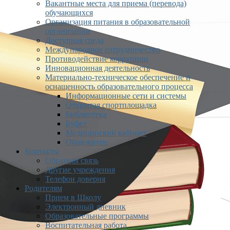
Вакантные места для приема (перевода)
обучающихся
Организация питания в образовательной
организации
Доступная среда
Международное сотрудничество
Противодействие коррупции
Инновационная деятельность
Материально-техническое обеспечение и
оснащенность образовательного процесса
Информационные сети и системы
Открытая спортплощадка
Библиотека
Буфет
Медицинский кабинет
Общежитие
Контакты
Обратная связь
Другие учреждения
Телефон доверия
Родителям
Прием в Школу
Электронный дневник
Образовательные программы
Воспитательная работа