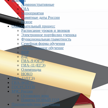
Новости
Административные
ГИА
Мероприятия
Памятные даты России
Разное
Образовательный процесс
Расписание уроков и звонков
Электронное портфолио ученика
Функциональная грамотность
Семейная форма обучения
Дистанционное обучение
ВПР
РДР
ГИА–9 (ОГЭ)
ГИА–11 (ЕГЭ)
Олимпиады
НОКО
ГИА–11(ЕГЭ)
ГИА–9(ОГЭ)
ГОСУСЛУГИ
МЧС России
Осторожно зима
Памятка НОВЫЙ ГОД
Противодействие коррупции