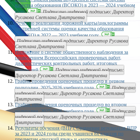
качества образования (ВСОКО) в 2023 — 2024 учебном
году
Подписано цифровой подписью: Директор
Русакова Светлана Дмитриевна
Отчёт по реализации дорожной карты/циклограммы
внутренней системы оценки качества образования
(ВСОКО) в 2022 — 2023 учебном году
Подписано цифровой подписью: Директор Русакова
Светлана Дмитриевна
Положение о системе общественного наблюдения за
проведением Всероссийских проверочных работ,
диагностических контрольных работ, итоговых
сочинений
Подписано цифровой подписью:
Директор Русакова Светлана Дмитриевна
График проведения оценочных процедур в первом
полугодии 2025-2026 учебного года
Подписано
цифровой подписью: Директор Русакова Светлана
Дмитриевна
График проведения оценочных процедур во втором
полугодии 2025-2026 учебного года
Подписано
цифровой подписью: Директор Русакова Светлана
Дмитриевна
Результаты обучения (ВПР). Сравнение результатов ВПР
за 2023 и 2024 годы среди учащихся 8х классов по
предметам «русский язык» и «математика»