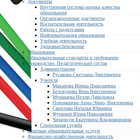
Документы
Внутренняя система оценки качества
образования
Организационные документы
Воспитательная деятельность
Работа с родителями
Информатизация образования
Учебная деятельность
Здоровьесбережение
Образование
Образовательные стандарты и требования
Руководство. Педагогический состав
Администрация
Русакова Светлана Дмитриевна
Учителя
Макарова Ирина Николаевна
Белокурова Вера Викторовна
Мурашева Нелли Давидовна
Пономарева Анна Эйно- Викторовна
Сверлова Наталья Юрьевна
Функнер Юлия Николаевна
Чачанидзе Екатерина Владимировна
Социальная служба
Платные образовательные услуги
Финансово-хозяйственная деятельность