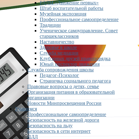
РДДМ «Движение первых»
Штаб воспитательной работы
Музейная экспозиция
Профессиональное самоопределение
Традиции
Ученическое самоуправление. Совет
старшеклассников
Наставничество
Здоровье в школе
Служба медиации
Клуб юных друзей правопорядка
Юный инспектор движения
Служба сопровождения школы
Педагог-Психолог
Страничка социального педагога
Правовые вопросы о детях, семье
Организация питания в образовательной
организации
Новости Минпросвещения России
Учащимся
Профессиональное самоопределение
Безопасность на железной дороги
Безопасность на льду
Безопасность в сети интернет
ПДД