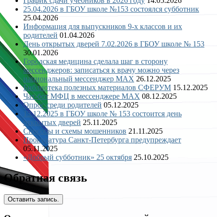
График сдачи учебников в 2026 году
14.05.2026
25.04.2026 в ГБОУ школе №153 состоялся субботник
25.04.2026
Информация для выпускников 9-х классов и их
родителей
01.04.2026
День открытых дверей 7.02.2026 в ГБОУ школе № 153
30.01.2026
Городская медицина сделала шаг в сторону
мессенджеров: записаться к врачу можно через
национальный мессенджер MAX
26.12.2025
Библиотека полезных материалов СФЕРУМ
15.12.2025
Чат-бот МФЦ в мессенджере MAX
08.12.2025
Опрос среди родителей
05.12.2025
13.12.2025 в ГБОУ школе № 153 состоится день
открытых дверей
25.11.2025
Способы и схемы мошенников
21.11.2025
Прокуратура Санкт-Петербурга предупреждает
05.11.2025
«Добрый субботник» 25 октября
25.10.2025
Обратная связь