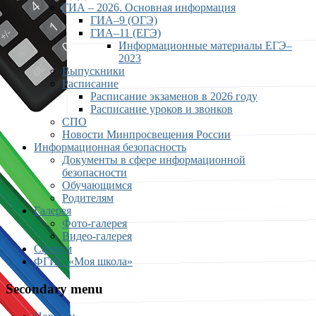
ГИА – 2026. Основная информация
ГИА–9 (ОГЭ)
ГИА–11 (ЕГЭ)
Информационные материалы ЕГЭ–
2023
Выпускники
Расписание
Расписание экзаменов в 2026 году
Расписание уроков и звонков
СПО
Новости Минпросвещения России
Информационная безопасность
Документы в сфере информационной
безопасности
Обучающимся
Родителям
Галерея
Фото-галерея
Видео-галерея
Сферум
ФГИС «Моя школа»
Secondary menu