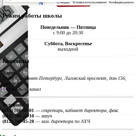
Режим работы школы
Понедельник — Пятница
с 9:00 до 20:30
Суббота, Воскресенье
выходной
Контакты
Адрес:
192007, г. Санкт-Петербург, Лиговский проспект, дом 156,
литер А.
Обводный канал
Телефон:
(812) 766-55-01
—
секретарь, кабинет директора, факс
(812) 766-22-10
—
завуч
(812) 766-45-28
—
зам. директора по АХЧ