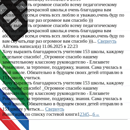
Хочу выразить огромное спасибо всему педагогическому
составу это прекрасной школы,я очень благодарна вам
абсолютно всем,и очень всех люблю и уважаю,очень буду по
вам скучать,еще раз огромное вам спасибо )))
Хочу выразить огромное спасибо всему педагогическому
составу это прекрасной школы,я очень благодарна вам
абсолютно всем,и очень всех люблю и уважаю,очень буду по
вам скучать,еще раз огромное вам спасибо )))...
Свернуть
Айгюнь
написал(а)
11.06.2025
в
22:23
Хочу выразить благодарность учителям 153 школы, каждому
отдельное спасибо! _Огромное спасибо нашему
замечательному классному руководителю - Елизавете
Романовне, за терпение, поддержку, знания. Сама училась в
этой школе. Обязательно в будущем своих детей отправлю в
153 школу учиться.
Хочу выразить благодарность учителям 153 школы, каждому
отдельное спасибо! _Огромное спасибо нашему
замечательному классному руководителю - Елизавете
Романовне, за терпение, поддержку, знания. Сама училась в
этой школе. Обязательно в будущем своих детей отправлю в
153 школу учиться....
Свернуть
Навигация по списку гостевой книги
1
2
3
4
5
...
6
→