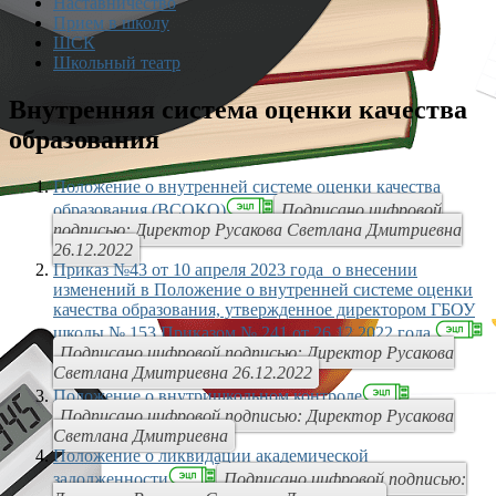
Наставничество
Прием в школу
ШСК
Школьный театр
Внутренняя система оценки качества
образования
Положение о внутренней системе оценки качества
образования (ВСОКО)
Подписано цифровой
подписью: Директор Русакова Светлана Дмитриевна
26.12.2022
Приказ №43 от 10 апреля 2023 года о внесении
изменений в Положение о внутренней системе оценки
качества образования, утвержденное директором ГБОУ
школы № 153 Приказом № 241 от 26.12.2022 года
Подписано цифровой подписью: Директор Русакова
Светлана Дмитриевна 26.12.2022
Положение о внутришкольном контроле
Подписано цифровой подписью: Директор Русакова
Светлана Дмитриевна
Положение о ликвидации академической
задолженности
Подписано цифровой подписью: