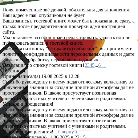
Поля, помеченные звёздочкой, обязательны для заполнения.
Ваш адрес e-mail опубликован не будет.
Ваша запись в гостевой книге может быть показана не сразу, а
только после предварительной проверки администрацией
сайта.
Мы оставляем за собой право редактировать, удалять или не
публиковать записи в гостевой книге.
Нажимая на кнопку "Отправить сообщение", вы принимаете
политику конфиденциальности персональных данных и даете
согласие на обработку персональных данных
Навигация по списку гостевой книги
1
2
3
4
5
...
6
→
16 записей.
Ирина
написал(а)
19.08.2025
в
12:28
Спасибо руководству и всему педагогическому коллективу за
полученные знания и за создание приятной атмосферы для не
простых учеников. В школе присутствует позитивная
энергетика опытных учителей с учениками и родителями.
Успехов и процветания!
Спасибо руководству и всему педагогическому коллективу за
полученные знания и за создание приятной атмосферы для не
простых учеников. В школе присутствует позитивная
энергетика опытных учителей с учениками и родителями.
Успехов и процветания!...
Свернуть
елизавета
написал(а)
11.06.2025
в
23:15