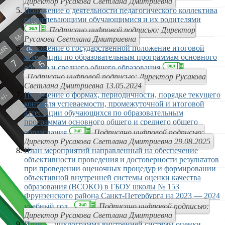
Директор Русакова Светлана Дмитриевна
Положение о деятельности педагогического коллектива
с неуспевающими обучающимися и их родителями
Подписано цифровой подписью: Директор
Русакова Светлана Дмитриевна
Положение о государственной положение итоговой
аттестации по образовательным программам основного
общего и среднего общего образования
Подписано цифровой подписью: Директор Русакова
Светлана Дмитриевна 13.05.2024
Положение о формах, периодичности, порядке текущего
контроля успеваемости, промежуточной и итоговой
аттестации обучающихся по образовательным
программам основного общего и среднего общего
образования
Подписано цифровой подписью:
Директор Русакова Светлана Дмитриевна 29.08.2025
План мероприятий направленный на обеспечение
объективности проведения и достоверности результатов
при проведении оценочных процедур и формировании
объективной внутренней системы оценки качества
образования (ВСОКО) в ГБОУ школы № 153
Фрунзенского района Санкт-Петербурга на 2023 — 2024
учебный год
Подписано цифровой подписью:
Директор Русакова Светлана Дмитриевна
План — циклограмма внутренней системы оценки