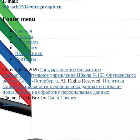
E-mail:
info.sch153@obr.gov.spb.ru
Footer menu
Главная
Новости
Родителям
Учащимся
Выпускники
Контакты
Copyright © 2026
Государственное бюджетное
общеобразовательное учреждение Школа №153 Фрунзенского
района Санкт-Петербурга
. All Rights Reserved.
Политика
конфиденциальности персональных данных и согласие
пользователя на обработку персональных данных
Theme: Catch Box by
Catch Themes
Scroll Up