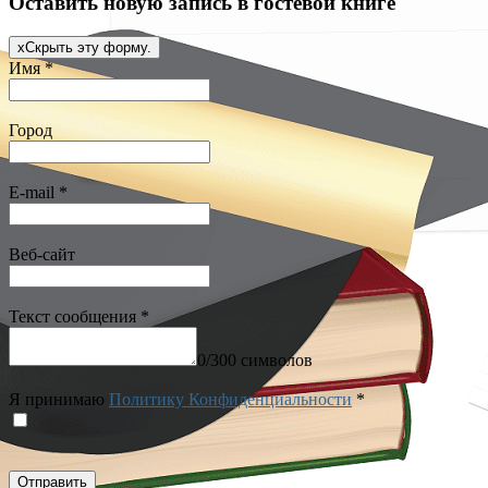
Оставить новую запись в гостевой книге
x
Скрыть эту форму.
Имя
*
Город
E-mail
*
Веб-сайт
Текст сообщения
*
0
/
300
символов
Я принимаю
Политику Конфиденциальности
*