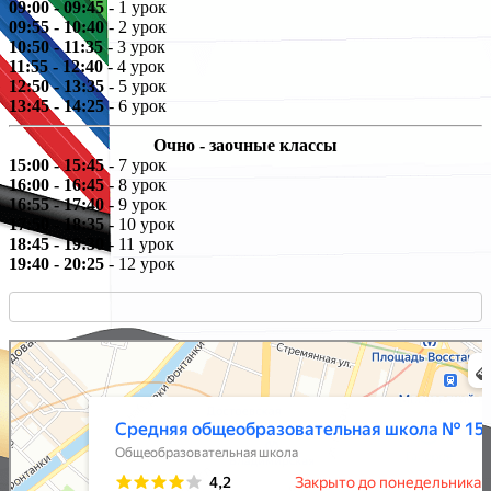
09:00 - 09:45
- 1 урок
09:55 - 10:40
- 2 урок
10:50 - 11:35
- 3 урок
11:55 - 12:40
- 4 урок
12:50 - 13:35
- 5 урок
13:45 - 14:25
- 6 урок
Очно - заочные классы
15:00 - 15:45
- 7 урок
16:00 - 16:45
- 8 урок
16:55 - 17:40
- 9 урок
17:50 - 18:35
- 10 урок
18:45 - 19:30
- 11 урок
19:40 - 20:25
- 12 урок
Средняя общеобразовательная школа № 153
Общеобразовательная школа в Санкт‑Петербурге