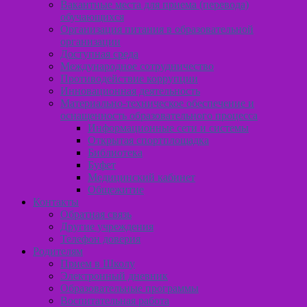
Вакантные места для приема (перевода)
обучающихся
Организация питания в образовательной
организации
Доступная среда
Международное сотрудничество
Противодействие коррупции
Инновационная деятельность
Материально-техническое обеспечение и
оснащенность образовательного процесса
Информационные сети и системы
Открытая спортплощадка
Библиотека
Буфет
Медицинский кабинет
Общежитие
Контакты
Обратная связь
Другие учреждения
Телефон доверия
Родителям
Прием в Школу
Электронный дневник
Образовательные программы
Воспитательная работа