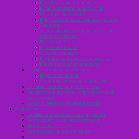
РДДМ «Движение первых»
Штаб воспитательной работы
Музейная экспозиция
Профессиональное самоопределение
Традиции
Ученическое самоуправление. Совет
старшеклассников
Наставничество
Здоровье в школе
Служба медиации
Клуб юных друзей правопорядка
Юный инспектор движения
Служба сопровождения школы
Педагог-Психолог
Страничка социального педагога
Правовые вопросы о детях, семье
Организация питания в образовательной
организации
Новости Минпросвещения России
Учащимся
Профессиональное самоопределение
Безопасность на железной дороги
Безопасность на льду
Безопасность в сети интернет
ПДД