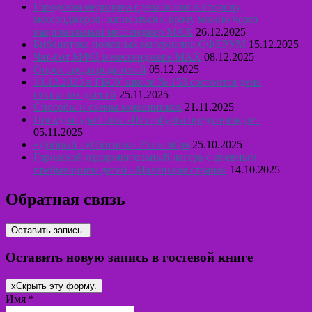
Городская медицина сделала шаг в сторону
мессенджеров: записаться к врачу можно через
национальный мессенджер MAX
26.12.2025
Библиотека полезных материалов СФЕРУМ
15.12.2025
Чат-бот МФЦ в мессенджере MAX
08.12.2025
Опрос среди родителей
05.12.2025
13.12.2025 в ГБОУ школе № 153 состоится день
открытых дверей
25.11.2025
Способы и схемы мошенников
21.11.2025
Прокуратура Санкт-Петербурга предупреждает
05.11.2025
«Добрый субботник» 25 октября
25.10.2025
Городской оздоровительный лагерь с дневным
пребыванием детей «Маленькая страна»
14.10.2025
Обратная связь
Оставить новую запись в гостевой книге
x
Скрыть эту форму.
Имя
*