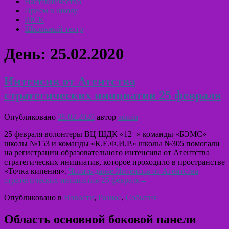
Наставничество
Прием в школу
ШСК
Школьный театр
День:
25.02.2020
Интенсив от Агентства
стратегических инициатив 25 февраля
Опубликовано
25.02.2020
автор
admin
25 февраля волонтеры ВЦ ШДК «12+» команды «БЭМС»
школы №153 и команды «К.Е.Ф.И.Р.» школы №305 помогали
на регистрации образовательного интенсива от Агентства
стратегических инициатив, которое проходило в пространстве
«Точка кипения».
Читать далее
Интенсив от Агентства
стратегических инициатив 25 февраля
→
Опубликовано в
Новости
,
Разное
,
События
Область основной боковой панели