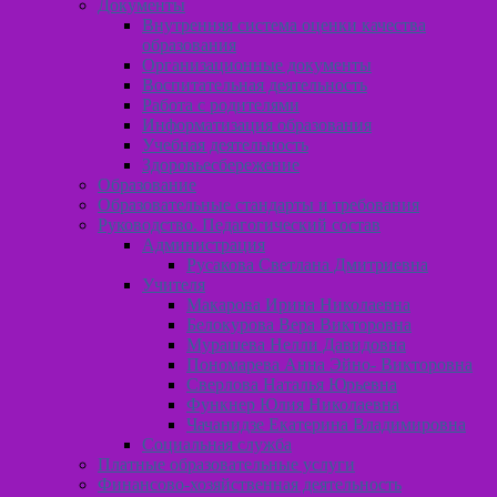
Документы
Внутренняя система оценки качества
образования
Организационные документы
Воспитательная деятельность
Работа с родителями
Информатизация образования
Учебная деятельность
Здоровьесбережение
Образование
Образовательные стандарты и требования
Руководство. Педагогический состав
Администрация
Русакова Светлана Дмитриевна
Учителя
Макарова Ирина Николаевна
Белокурова Вера Викторовна
Мурашева Нелли Давидовна
Пономарева Анна Эйно- Викторовна
Сверлова Наталья Юрьевна
Функнер Юлия Николаевна
Чачанидзе Екатерина Владимировна
Социальная служба
Платные образовательные услуги
Финансово-хозяйственная деятельность