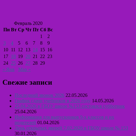
Февраль 2020
Пн
Вт
Ср
Чт
Пт
Сб
Вс
1
2
3
4
5
6
7
8
9
10
11
12
13
14
15
16
17
18
19
20
21
22
23
24
25
26
27
28
29
« Янв
Мар »
Свежие записи
Последний звонок 2026
22.05.2026
График сдачи учебников в 2026 году
14.05.2026
25.04.2026 в ГБОУ школе №153 состоялся субботник
25.04.2026
Информация для выпускников 9-х классов и их
родителей
01.04.2026
День открытых дверей 7.02.2026 в ГБОУ школе № 153
30.01.2026