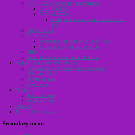
ГИА – 2026. Основная информация
ГИА–9 (ОГЭ)
ГИА–11 (ЕГЭ)
Информационные материалы ЕГЭ–
2023
Выпускники
Расписание
Расписание экзаменов в 2026 году
Расписание уроков и звонков
СПО
Новости Минпросвещения России
Информационная безопасность
Документы в сфере информационной
безопасности
Обучающимся
Родителям
Галерея
Фото-галерея
Видео-галерея
Сферум
ФГИС «Моя школа»
Secondary menu