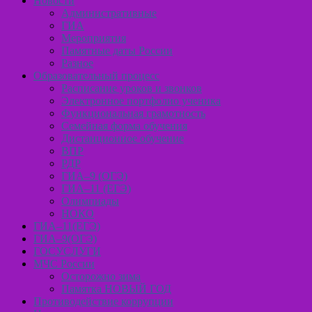
Новости
Административные
ГИА
Мероприятия
Памятные даты России
Разное
Образовательный процесс
Расписание уроков и звонков
Электронное портфолио ученика
Функциональная грамотность
Семейная форма обучения
Дистанционное обучение
ВПР
РДР
ГИА–9 (ОГЭ)
ГИА–11 (ЕГЭ)
Олимпиады
НОКО
ГИА–11(ЕГЭ)
ГИА–9(ОГЭ)
ГОСУСЛУГИ
МЧС России
Осторожно зима
Памятка НОВЫЙ ГОД
Противодействие коррупции